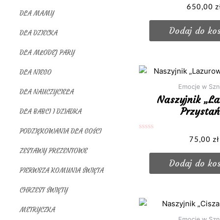
Oceniono
650,00
z
0
DLA MAMY
na
5
Dodaj do ko
DLA DZIECKA
DLA MŁODEJ PARY
DLA NIEGO
Emocje w Szn
DLA NAUCZYCIELA
Naszyjnik „L
Przystań
DLA BABCI I DZIADKA
PODZIĘKOWANIA DLA GOŚCI
Oceniono
75,00
zł
0
ZESTAWY PREZENTOWE
na
5
Dodaj do ko
PIERWSZA KOMUNIA ŚWIĘTA
CHRZEST ŚWIĘTY
METRYCZKA
Emocje w Szn