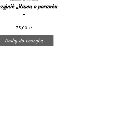
zyjnik „Kawa o poranku
„
ono
75,00
zł
Dodaj do koszyka