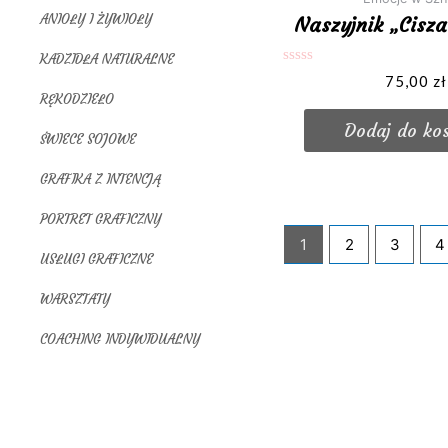
ANIOŁY I ŻYWIOŁY
Naszyjnik „Cisz
KADZIDŁA NATURALNE
Oceniono
75,00
zł
0
RĘKODZIEŁO
na
5
Dodaj do ko
ŚWIECE SOJOWE
GRAFIKA Z INTENCJĄ
PORTRET GRAFICZNY
1
2
3
4
USŁUGI GRAFICZNE
WARSZTATY
COACHING INDYWIDUALNY