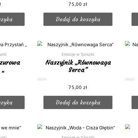
Oceniono
Oceni
ł
75,00
zł
0
0
na
na
5
5
szyka
Dodaj do koszyka
urki
Emocje w Sznurki
azurowa
Naszyjnik „Równowaga
 „
Serca”
Oceniono
Oceni
75,00
zł
0
0
na
na
5
5
szyka
Dodaj do koszyka
urki
Emocje w Sznurki