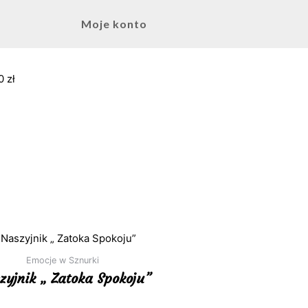
Moje konto
0 zł
Emocje w Sznurki
zyjnik „ Zatoka Spokoju”