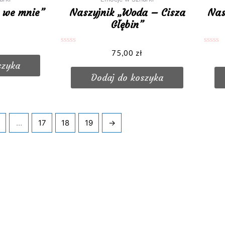
a we mnie”
Naszyjnik „Woda – Cisza
Nas
Głębin”
Oceniono
Oceni
75,00
zł
0
0
szyka
na
na
5
5
Dodaj do koszyka
…
17
18
19
→