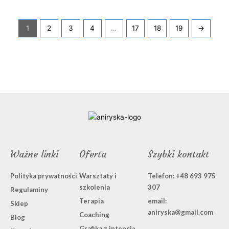
1
2
3
4
…
17
18
19
→
Ważne linki
Oferta
Szybki kontakt
Polityka prywatności
Warsztaty i
Telefon: +48 693 975
szkolenia
307
Regulaminy
Terapia
email:
Sklep
aniryska@gmail.com
Coaching
Blog
Grafika z intencją