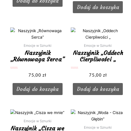
Dodaj do koszyka
5
Dodaj do koszyka
Emocje w Sznurki
Emocje w Sznurki
Naszyjnik
Naszyjnik „Oddech
„Równowaga Serca”
Cierpliwości „
Oceniono
Oceniono
75,00
zł
75,00
zł
0
0
na
na
5
5
Dodaj do koszyka
Dodaj do koszyka
Emocje w Sznurki
Naszyjnik „Cisza we
Emocje w Sznurki