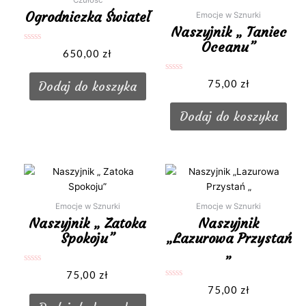
Ogrodniczka Świateł
Emocje w Sznurki
Naszyjnik „ Taniec
Oceanu”
Oceniono
650,00
zł
0
na
5
Oceniono
75,00
zł
Dodaj do koszyka
0
na
5
Dodaj do koszyka
Emocje w Sznurki
Emocje w Sznurki
Naszyjnik „ Zatoka
Naszyjnik
Spokoju”
„Lazurowa Przystań
„
Oceniono
75,00
zł
0
Oceniono
na
75,00
zł
0
5
na