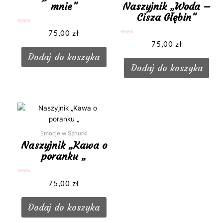
mnie”
Naszyjnik „Woda –
Cisza Głębin”
Oceniono
75,00
zł
0
Oceniono
na
75,00
zł
0
5
na
Dodaj do koszyka
5
Dodaj do koszyka
Emocje w Sznurki
Naszyjnik „Kawa o
poranku „
Oceniono
75,00
zł
0
na
5
Dodaj do koszyka