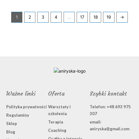
1
2
3
4
…
17
18
19
→
Ważne linki
Oferta
Szybki kontakt
Polityka prywatności
Warsztaty i
Telefon: +48 693 975
szkolenia
307
Regulaminy
Terapia
email:
Sklep
aniryska@gmail.com
Coaching
Blog
Grafika z intencją