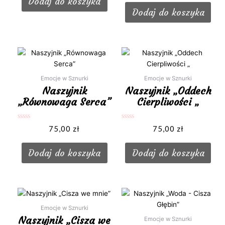
Dodaj do koszyka
5
Dodaj do koszyka
Emocje w Sznurki
Emocje w Sznurki
Naszyjnik
Naszyjnik „Oddech
„Równowaga Serca”
Cierpliwości „
Oceniono
Oceniono
75,00
zł
75,00
zł
0
0
na
na
5
5
Dodaj do koszyka
Dodaj do koszyka
Emocje w Sznurki
Naszyjnik „Cisza we
Emocje w Sznurki