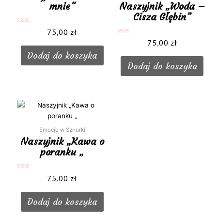
mnie”
Naszyjnik „Woda –
Cisza Głębin”
Oceniono
75,00
zł
0
Oceniono
na
75,00
zł
0
5
na
Dodaj do koszyka
5
Dodaj do koszyka
Emocje w Sznurki
Naszyjnik „Kawa o
poranku „
Oceniono
75,00
zł
0
na
5
Dodaj do koszyka