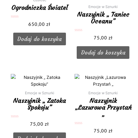
Ogrodniczka Świateł
Emocje w Sznurki
Naszyjnik „ Taniec
Oceanu”
Oceniono
650,00
zł
0
na
5
Oceniono
75,00
zł
Dodaj do koszyka
0
na
5
Dodaj do koszyka
Emocje w Sznurki
Emocje w Sznurki
Naszyjnik „ Zatoka
Naszyjnik
Spokoju”
„Lazurowa Przystań
„
Oceniono
75,00
zł
0
Oceniono
na
75,00
zł
0
5
na