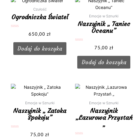
Czułość
Ogrodniczka Świateł
Emocje w Sznurki
Naszyjnik „ Taniec
Oceanu”
Oceniono
650,00
zł
0
na
5
Oceniono
75,00
zł
Dodaj do koszyka
0
na
5
Dodaj do koszyka
Emocje w Sznurki
Emocje w Sznurki
Naszyjnik „ Zatoka
Naszyjnik
Spokoju”
„Lazurowa Przystań
„
Oceniono
75,00
zł
0