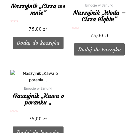
Naszyjnik „Cisza we
Emocje w Sznurki
mnie”
Naszyjnik „Woda –
Cisza Głębin”
Oceniono
75,00
zł
0
Oceniono
na
75,00
zł
0
5
na
Dodaj do koszyka
5
Dodaj do koszyka
Emocje w Sznurki
Naszyjnik „Kawa o
poranku „
Oceniono
75,00
zł
0
na
5
Dodaj do koszyka