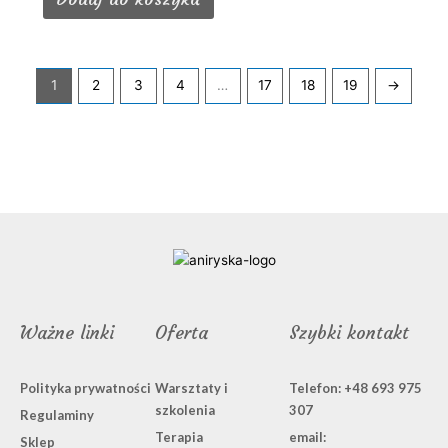
1
2
3
4
…
17
18
19
→
Ważne linki
Oferta
Szybki kontakt
Polityka prywatności
Warsztaty i
Telefon: +48 693 975
szkolenia
307
Regulaminy
Terapia
email:
Sklep