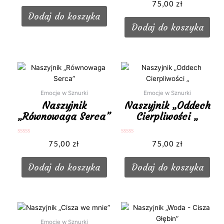
Oceniono
na
75,00
zł
0
5
na
Dodaj do koszyka
5
Dodaj do koszyka
Emocje w Sznurki
Emocje w Sznurki
Naszyjnik
Naszyjnik „Oddech
„Równowaga Serca”
Cierpliwości „
Oceniono
Oceniono
75,00
zł
75,00
zł
0
0
na
na
5
5
Dodaj do koszyka
Dodaj do koszyka
Emocje w Sznurki