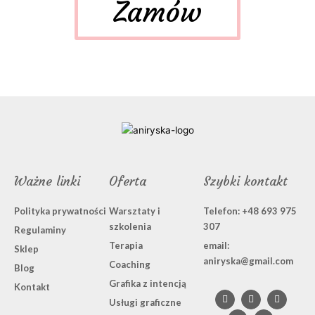
Zamów
Ważne linki
Oferta
Szybki kontakt
Polityka prywatności
Warsztaty i
Telefon: +48 693 975
szkolenia
307
Regulaminy
Terapia
email:
Sklep
aniryska@gmail.com
Coaching
Blog
Grafika z intencją
F
L
I
B
P
Kontakt
a
i
n
e
i
Usługi graficzne
c
n
s
h
n