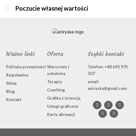
Poczucie własnej wartości
Ważne linki
Oferta
Szybki kontakt
Polityka prywatności
Warsztaty i
Telefon: +48 693 975
szkolenia
307
Regulaminy
Terapia
email:
Sklep
aniryska@gmail.com
Coaching
Blog
Grafika z intencją
F
L
I
B
P
Kontakt
a
i
n
e
i
Usługi graficzne
c
n
s
h
n
e
k
t
a
t
Karty afirmacji
b
e
a
n
e
o
d
g
c
r
o
i
r
e
e
k
n
a
s
-
m
t