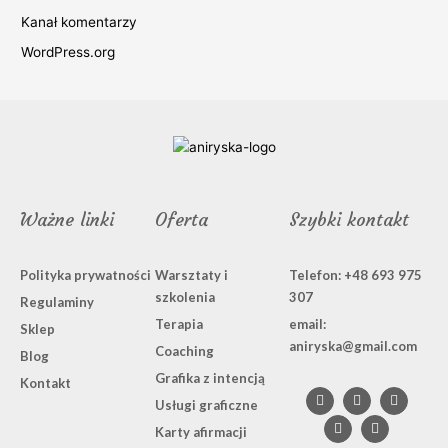
Kanał komentarzy
WordPress.org
Ważne linki
Oferta
Szybki kontakt
Polityka prywatności
Warsztaty i
Telefon: +48 693 975
szkolenia
307
Regulaminy
Terapia
email:
Sklep
aniryska@gmail.com
Coaching
Blog
Grafika z intencją
F
L
I
B
P
Kontakt
a
i
n
e
i
Usługi graficzne
c
n
s
h
n
e
k
t
a
t
Karty afirmacji
b
e
a
n
e