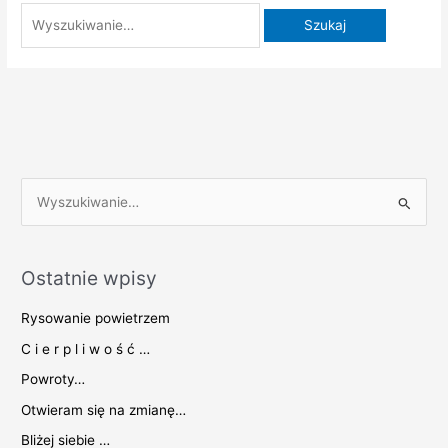
S
z
u
Ostatnie wpisy
k
a
Rysowanie powietrzem
j
C i e r p l i w o ś ć …
d
Powroty…
l
Otwieram się na zmianę…
a
Bliżej siebie …