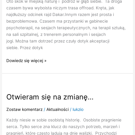
Oto skok w miejską naturę i podróż w głąb siebie. Ta droga
czasem bywa wyboista niczym trasa offroad. Kręta, jak
najdłuższy odcinek rajd Dakar.Innym razem jest prosta i
bezproblemowa. Czasem ma przystanki w gabinecie
psychoterapii, na sesjach terapeutycznych, na terapii sztuką,
na sali szpitalnej, z trenerem personalnym i sesjach
jogi. Można tam dotrzeć przez czuły dotyk akceptacji
siebie. Przez dotyk
Dowiedz się więcej »
Otwieram
się
Otwieram się na zmianę…
na
zmianę…
Zostaw komentarz
/
Aktualności
/
lukzio
Każdy niesie w sobie osobistą historię. Osobiste pragnienie
serca. Tylko serce zna klucz do naszych potrzeb, marzeń i
pragnień, które często lądują na dnie walizki. Przychodzi