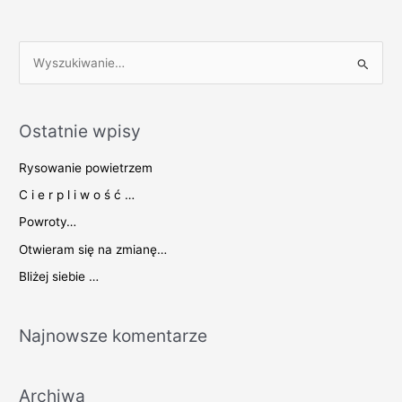
S
z
u
Ostatnie wpisy
k
a
Rysowanie powietrzem
j
C i e r p l i w o ś ć …
d
Powroty…
l
Otwieram się na zmianę…
a
Bliżej siebie …
:
Najnowsze komentarze
Archiwa