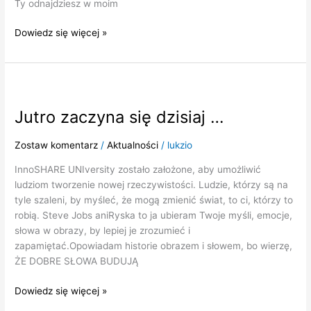
Ty odnajdziesz w moim
Dowiedz się więcej »
Jutro
zaczyna
Jutro zaczyna się dzisiaj …
się
dzisiaj
…
Zostaw komentarz
/
Aktualności
/
lukzio
InnoSHARE UNIversity zostało założone, aby umożliwić
ludziom tworzenie nowej rzeczywistości. Ludzie, którzy są na
tyle szaleni, by myśleć, że mogą zmienić świat, to ci, którzy to
robią. Steve Jobs aniRyska to ja ubieram Twoje myśli, emocje,
słowa w obrazy, by lepiej je zrozumieć i
zapamiętać.Opowiadam historie obrazem i słowem, bo wierzę,
ŻE DOBRE SŁOWA BUDUJĄ
Dowiedz się więcej »