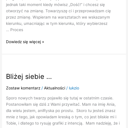
jednak taki moment kiedy mówisz „Dość!” i chcesz się
otworzyć na zmianę. Towarzyszę ci i przeprowadzam cię
przez zmianę. Wspieram na warsztatach we wskazanym
kierunku, umacniając w tym kierunku, który wybierzesz
… Proces
Dowiedz się więcej »
Bliżej
siebie
Bliżej siebie …
…
Zostaw komentarz
/
Aktualności
/
lukzio
Sporo nowych twarzy pojawiło się tutaj w ostatnim czasie.
Postanowiłam się dziś z Wami przywitać. Mam na imię Ania,
dla wielu jestem, aniRyska po prostu. Skoro tu jesteś znasz
mnie z tego, jak opowiadam kreską o tym, co jest bliskie mi i
Tobie, i dlatego to rysuję grafiki z intencją. Mam nadzieję, że i