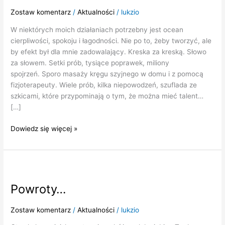
r
p
Zostaw komentarz
/
Aktualności
/
lukzio
l
W niektórych moich działaniach potrzebny jest ocean
i
cierpliwości, spokoju i łagodności. Nie po to, żeby tworzyć, ale
w
by efekt był dla mnie zadowalający. Kreska za kreską. Słowo
o
za słowem. Setki prób, tysiące poprawek, miliony
ś
spojrzeń. Sporo masaży kręgu szyjnego w domu i z pomocą
ć
fizjoterapeuty. Wiele prób, kilka niepowodzeń, szuflada ze
…
szkicami, które przypominają o tym, że można mieć talent…
[…]
Dowiedz się więcej »
Powroty…
Powroty…
Zostaw komentarz
/
Aktualności
/
lukzio