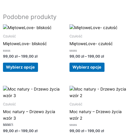
Podobne produkty
Zakres
Zakres
Ten
Ten
cen:
cen:
produkt
produkt
od
od
Czułość
Czułość
ma
ma
99,00 zł
99,00 zł
MiętoweLove- bliskość
MiętoweLove- czułość
do
do
wiele
wiele
199,00 zł
199,00 zł
wariantów.
wariantów.
Oceniono
Oceniono
99,00
zł
–
199,00
zł
99,00
zł
–
199,00
zł
0
0
Opcje
Opcje
na
na
5
5
można
można
Wybierz opcje
Wybierz opcje
wybrać
wybrać
na
na
stronie
stronie
Zakres
Zakres
Ten
Ten
cen:
cen:
produktu
produktu
produkt
produkt
od
od
ma
ma
99,00 zł
99,00 zł
Czułość
Czułość
do
do
wiele
wiele
Moc natury – Drzewo życia
Moc natury – Drzewo życia
199,00 zł
199,00 zł
wariantów.
wariantów.
wzór 3
wzór 2
Opcje
Opcje
można
można
Oceniono
Oceniono
99,00
zł
–
199,00
zł
99,00
zł
–
199,00
zł