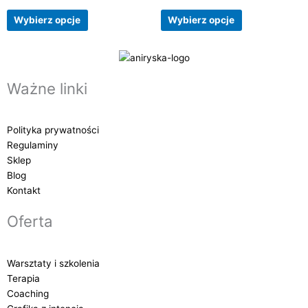
5.00
0
wybrać
wybrać
na 5
na
5
na
na
Wybierz opcje
Wybierz opcje
stronie
stronie
produktu
produktu
Ważne linki
Polityka prywatności
Regulaminy
Sklep
Blog
Kontakt
Oferta
Warsztaty i szkolenia
Terapia
Coaching