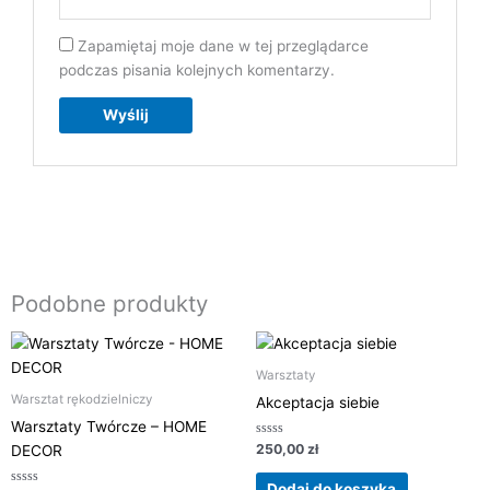
Zapamiętaj moje dane w tej przeglądarce
podczas pisania kolejnych komentarzy.
Podobne produkty
Warsztaty
Warsztat rękodzielniczy
Akceptacja siebie
Warsztaty Twórcze – HOME
Oceniono
250,00
zł
DECOR
0
na
5
Dodaj do koszyka