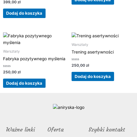
Oceniono
399,00
zł
0
na
5
Dodaj do koszyka
Warsztaty
Warsztaty
Trening asertywności
Fabryka pozytywnego myślenia
Oceniono
250,00
zł
0
Oceniono
na
250,00
zł
0
5
Dodaj do koszyka
na
5
Dodaj do koszyka
Ważne linki
Oferta
Szybki kontakt