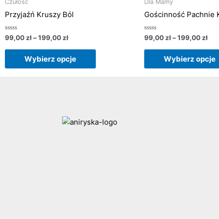
od
od
Czułość
Dla Mamy
ma
99,00 zł
99,
Przyjaźń Kruszy Ból
Gościnność Pachnie
do
do
wiele
199,00 zł
199
wariantów.
Oceniono
Oceniono
99,00
zł
–
199,00
zł
99,00
zł
–
199,00
zł
0
0
Opcje
na
na
5
5
można
Wybierz opcje
Wybierz opcje
wybrać
na
stronie
produktu