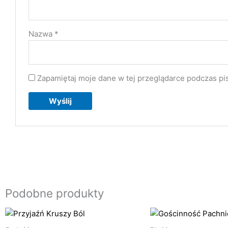
Nazwa
*
Zapamiętaj moje dane w tej przeglądarce podczas pi
Podobne produkty
Zakres
Zak
Ten
cen:
cen
produkt