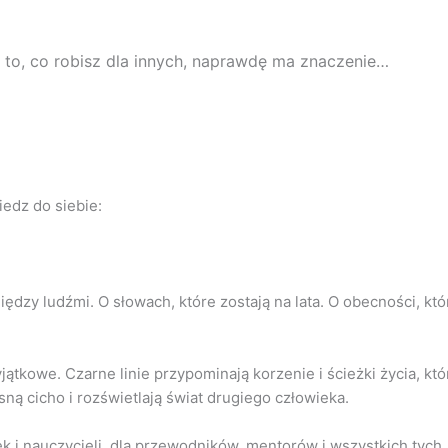
y to, co robisz dla innych, naprawdę ma znaczenie…
iedz do siebie:
iędzy ludźmi. O słowach, które zostają na lata. O obecności, kt
ątkowe. Czarne linie przypominają korzenie i ścieżki życia, któr
ną cicho i rozświetlają świat drugiego człowieka.
ek i nauczycieli, dla przewodników, mentorów i wszystkich tych