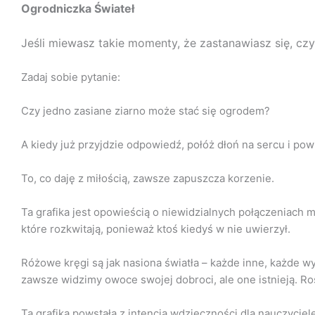
Ogrodniczka Świateł
Jeśli miewasz takie momenty, że zastanawiasz się, cz
Zadaj sobie pytanie:
Czy jedno zasiane ziarno może stać się ogrodem?
A kiedy już przyjdzie odpowiedź, połóż dłoń na sercu i pow
To, co daję z miłością, zawsze zapuszcza korzenie.
Ta grafika jest opowieścią o niewidzialnych połączeniach m
które rozkwitają, ponieważ ktoś kiedyś w nie uwierzył.
Różowe kręgi są jak nasiona światła – każde inne, każde wyj
zawsze widzimy owoce swojej dobroci, ale one istnieją. Ros
Ta grafika powstała z intencją wdzięczności dla nauczyciel