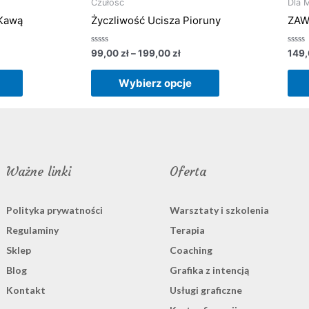
od
Czułość
Dla 
ma
ma
00 zł
99,00 zł
 Kawą
Życzliwość Ucisza Pioruny
ZAW
do
wiele
wiele
,00 zł
199,00 zł
wariantów.
wariantów.
Oceniono
Ocen
99,00
zł
–
199,00
zł
149
0
0
Opcje
Opcje
na
na
5
5
można
można
Wybierz opcje
wybrać
wybrać
na
na
stronie
stronie
produktu
produktu
Ważne linki
Oferta
Polityka prywatności
Warsztaty i szkolenia
Regulaminy
Terapia
Sklep
Coaching
Blog
Grafika z intencją
Kontakt
Usługi graficzne