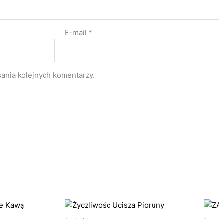
E-mail
*
sania kolejnych komentarzy.
res
Zakres
Ten
Ten
:
cen:
produkt
produkt