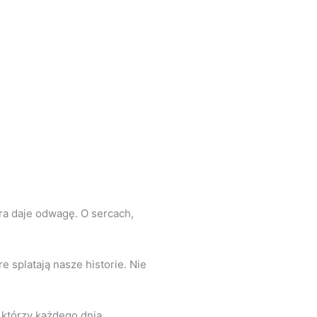
óra daje odwagę. O sercach,
e splatają nasze historie. Nie
, którzy każdego dnia