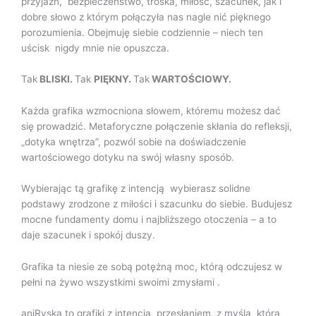
przyjaźń, bezpieczeństwo, troska, miłość, szacunek, jak i
dobre słowo z którym połączyła nas nagle nić pięknego
porozumienia. Obejmuję siebie codziennie – niech ten
uścisk nigdy mnie nie opuszcza.
Tak
BLISKI.
Tak
PIĘKNY.
Tak
WARTOŚCIOWY.
Każda grafika wzmocniona słowem, któremu możesz dać
się prowadzić. Metaforyczne połączenie skłania do refleksji,
„dotyka wnętrza”, pozwól sobie na doświadczenie
wartościowego dotyku na swój własny sposób.
Wybierając tą grafikę z intencją wybierasz solidne
podstawy zrodzone z miłości i szacunku do siebie. Budujesz
mocne fundamenty domu i najbliższego otoczenia – a to
daje szacunek i spokój duszy.
Grafika ta niesie ze sobą potężną moc, którą odczujesz w
pełni na żywo wszystkimi swoimi zmysłami .
aniRyska to grafiki z intencją, przesłaniem, z myślą̨, która