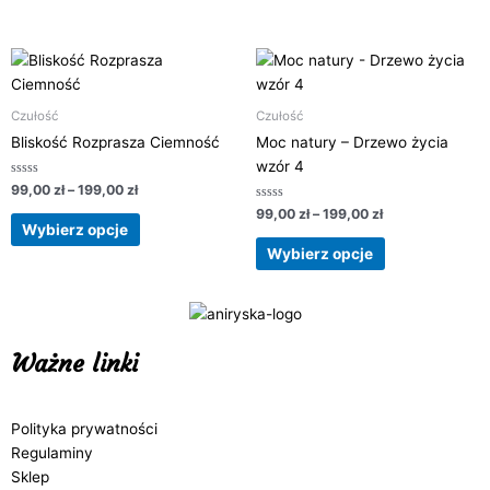
wybrać
wybrać
na
na
stronie
stronie
Zakres
Zakres
Ten
Ten
cen:
cen:
produktu
produktu
produkt
produkt
od
od
ma
ma
99,00 zł
99,00 zł
Czułość
Czułość
do
do
wiele
wiele
Bliskość Rozprasza Ciemność
Moc natury – Drzewo życia
199,00 zł
199,00 zł
wariantów.
wariantów.
wzór 4
Opcje
Opcje
Oceniono
99,00
zł
–
199,00
zł
0
można
można
na
Oceniono
99,00
zł
–
199,00
zł
5
0
wybrać
wybrać
Wybierz opcje
na
5
na
na
Wybierz opcje
stronie
stronie
produktu
produktu
Ważne linki
Polityka prywatności
Regulaminy
Sklep