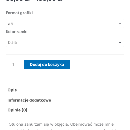
cen:
od
ilość
Format grafiki
99,00 zł
Otulona
do
199,00 zł
Kolor ramki
Dodaj do koszyka
Opis
Informacje dodatkowe
Opinie (0)
Otulona zanurzam się w objęcia. Obejmować może mnie