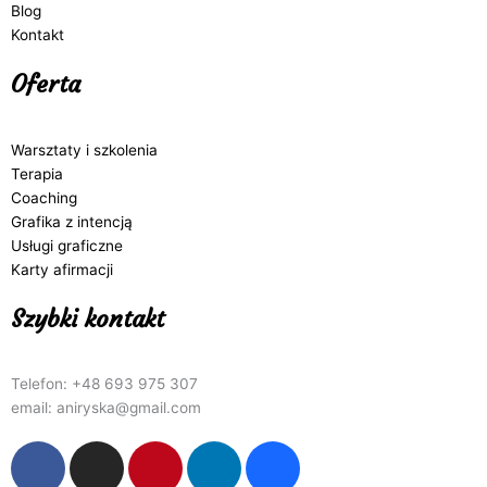
Blog
Kontakt
Oferta
Warsztaty i szkolenia
Terapia
Coaching
Grafika z intencją
Usługi graficzne
Karty afirmacji
Szybki kontakt
Telefon: +48 693 975 307
email: aniryska@gmail.com
F
I
P
L
B
a
n
i
i
e