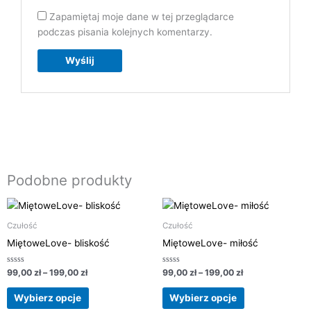
Zapamiętaj moje dane w tej przeglądarce
podczas pisania kolejnych komentarzy.
Podobne produkty
Zakres
Zakres
Ten
Ten
cen:
cen:
produkt
produkt
od
od
Czułość
Czułość
ma
ma
99,00 zł
99,00 zł
MiętoweLove- bliskość
MiętoweLove- miłość
do
do
wiele
wiele
199,00 zł
199,00 zł
wariantów.
wariantów.
Oceniono
Oceniono
99,00
zł
–
199,00
zł
99,00
zł
–
199,00
zł
0
0
Opcje
Opcje
na
na
5
5
można
można
Wybierz opcje
Wybierz opcje