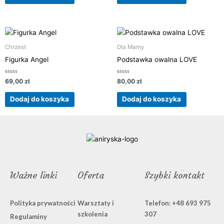
Chrzest
Dla Mamy
Figurka Angel
Podstawka owalna LOVE
Oceniono
Oceniono
69,00
zł
80,00
zł
0
0
na
na
5
5
Dodaj do koszyka
Dodaj do koszyka
Ważne linki
Oferta
Szybki kontakt
Polityka prywatności
Warsztaty i
Telefon: +48 693 975
szkolenia
307
Regulaminy