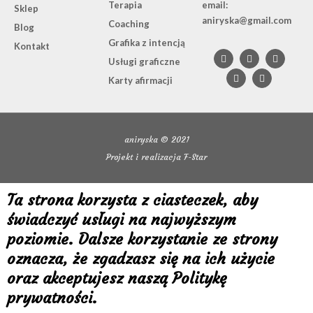
Terapia
email:
Sklep
aniryska@gmail.com
Coaching
Blog
Grafika z intencją
F
L
I
B
P
Kontakt
a
i
n
e
i
Usługi graficzne
c
n
s
h
n
e
k
t
a
t
Karty afirmacji
b
e
a
n
e
o
d
g
c
r
o
i
r
e
e
k
n
a
s
-
m
t
f
aniryska © 2021
Projekt i realizacja F-Star
Ta strona korzysta z ciasteczek, aby
świadczyć usługi na najwyższym
poziomie. Dalsze korzystanie ze strony
oznacza, że zgadzasz się na ich użycie
oraz akceptujesz naszą
Politykę
prywatności.