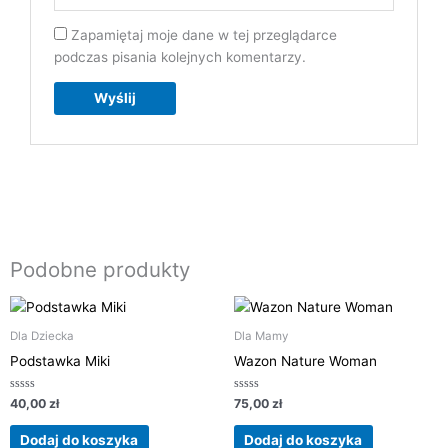
Zapamiętaj moje dane w tej przeglądarce
podczas pisania kolejnych komentarzy.
Podobne produkty
Dla Dziecka
Dla Mamy
Podstawka Miki
Wazon Nature Woman
Oceniono
Oceniono
40,00
zł
75,00
zł
0
0
na
na
5
5
Dodaj do koszyka
Dodaj do koszyka