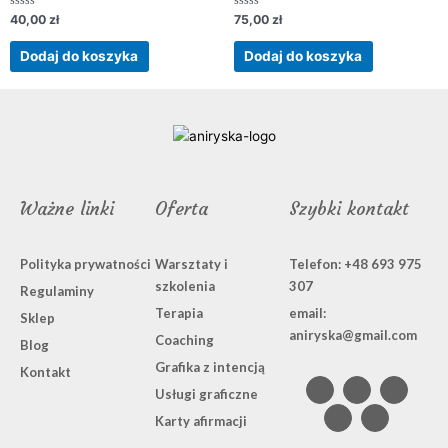
Oceniono
Oceniono
40,00
zł
75,00
zł
0
0
na
na
5
5
Dodaj do koszyka
Dodaj do koszyka
Ważne linki
Oferta
Szybki kontakt
Polityka prywatności
Warsztaty i
Telefon: +48 693 975
szkolenia
307
Regulaminy
Terapia
email:
Sklep
aniryska@gmail.com
Coaching
Blog
Grafika z intencją
F
L
I
B
P
Kontakt
a
i
n
e
i
Usługi graficzne
c
n
s
h
n
e
k
t
a
t
Karty afirmacji
b
e
a
n
e
o
d
g
c
r