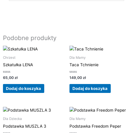
Podobne produkty
Chrzest
Dla Mamy
Szkatułka LENA
Taca Tchnienie
Oceniono
Oceniono
65,00
zł
149,00
zł
0
0
na
na
5
5
Dodaj do koszyka
Dodaj do koszyka
Dla Dziecka
Dla Mamy
Podstawka MUSZLA 3
Podstawka Freedom Peper