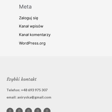
Meta
Zaloguj się
Kanał wpisów
Kanał komentarzy
WordPress.org
Szybki kontakt
Telefon: +48 693 975 307
email: aniryska@gmail.com
F
I
P
L
B
a
n
i
i
e