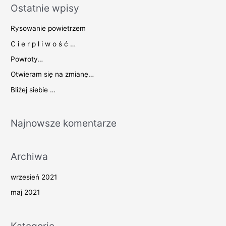
Ostatnie wpisy
k
a
Rysowanie powietrzem
j
C i e r p l i w o ś ć …
d
Powroty…
l
Otwieram się na zmianę…
a
Bliżej siebie …
:
Najnowsze komentarze
Archiwa
wrzesień 2021
maj 2021
Kategorie