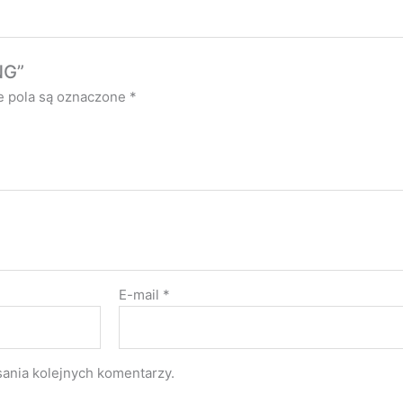
NG”
 pola są oznaczone
*
E-mail
*
sania kolejnych komentarzy.