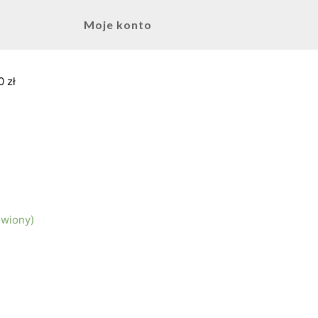
Moje konto
0 zł
ówiony)