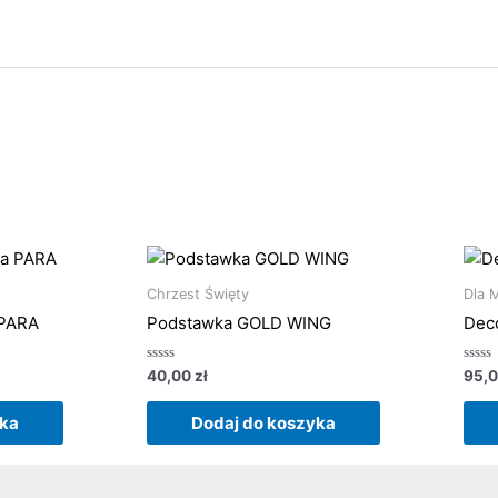
Chrzest Święty
Dla 
 PARA
Podstawka GOLD WING
Dec
Oceniono
Ocen
40,00
zł
95,
0
0
na
na
5
5
yka
Dodaj do koszyka