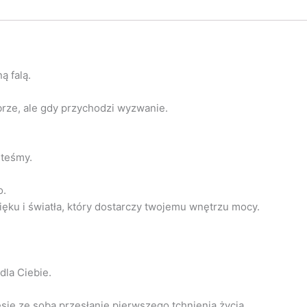
ą falą.
brze, ale gdy przychodzi wyzwanie.
steśmy.
o.
ęku i światła, który dostarczy twojemu wnętrzu mocy.
dla Ciebie.
sie ze sobą przesłanie pierwszego tchnienia życia.