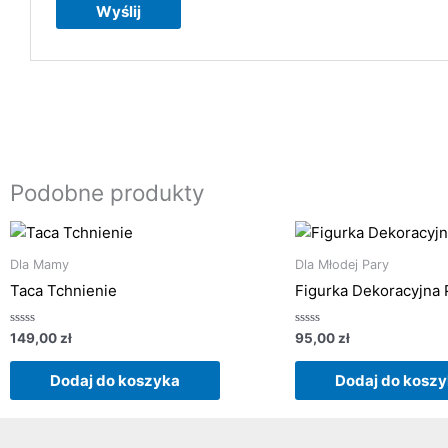
Podobne produkty
Dla Mamy
Dla Młodej Pary
Taca Tchnienie
Figurka Dekoracyjna
Oceniono
Oceniono
149,00
zł
95,00
zł
0
0
na
na
5
5
Dodaj do koszyka
Dodaj do kosz