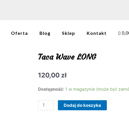
Oferta
Blog
Sklep
Kontakt
0,0
Taca Wave LONG
120,00
zł
ilość
Dostępność:
1 w magazynie (może być zam
Taca
Wave
Dodaj do koszyka
LONG