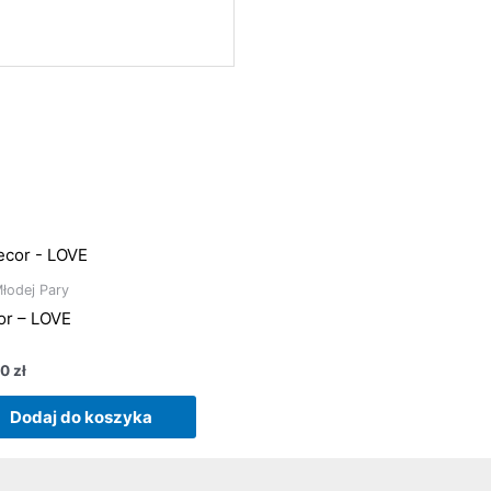
Młodej Pary
or – LOVE
iono
00
zł
Dodaj do koszyka