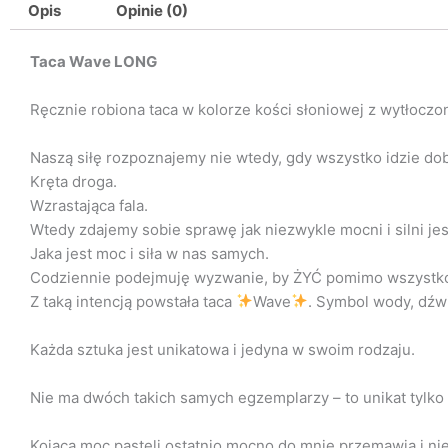
Opis
Opinie (0)
Taca Wave LONG
Ręcznie robiona taca w kolorze kości słoniowej z wytłoczon
Naszą siłę rozpoznajemy nie wtedy, gdy wszystko idzie do
Kręta droga.
Wzrastająca fala.
Wtedy zdajemy sobie sprawę jak niezwykle mocni i silni je
Jaka jest moc i siła w nas samych.
Codziennie podejmuję wyzwanie, by ŻYĆ pomimo wszystk
Z taką intencją powstała taca
Wave
. Symbol wody, dźwi
Każda sztuka jest unikatowa i jedyna w swoim rodzaju.
Nie ma dwóch takich samych egzemplarzy – to unikat tylko 
Kojąca moc pasteli ostatnio mocno do mnie przemawia i nie