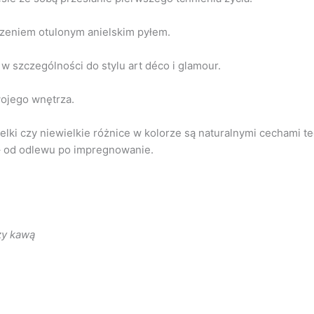
oczeniem otulonym anielskim pyłem.
 szczególności do stylu art déco i glamour.
wojego wnętrza.
lki czy niewielkie różnice w kolorze są naturalnymi cechami t
 – od odlewu po impregnowanie.
zy kawą