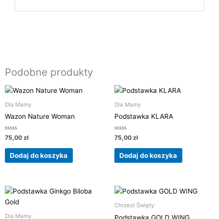
Podobne produkty
Dla Mamy
Dla Mamy
Wazon Nature Woman
Podstawka KLARA
Oceniono
Oceniono
75,00
zł
75,00
zł
0
0
na
na
5
5
Dodaj do koszyka
Dodaj do koszyka
Chrzest Święty
Dla Mamy
Podstawka GOLD WING