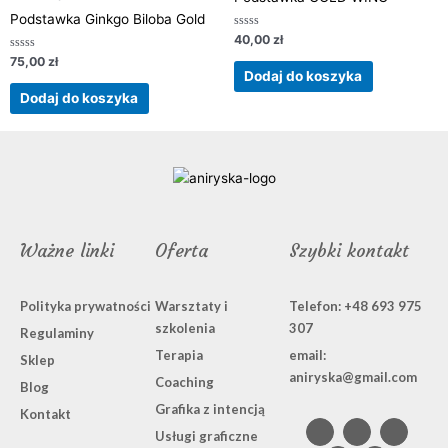
Podstawka Ginkgo Biloba Gold
Oceniono
40,00
zł
0
Oceniono
na
75,00
zł
0
5
Dodaj do koszyka
na
5
Dodaj do koszyka
Ważne linki
Oferta
Szybki kontakt
Polityka prywatności
Warsztaty i
Telefon: +48 693 975
szkolenia
307
Regulaminy
Terapia
email:
Sklep
aniryska@gmail.com
Coaching
Blog
Grafika z intencją
F
L
I
B
P
Kontakt
a
i
n
e
i
Usługi graficzne
c
n
s
h
n