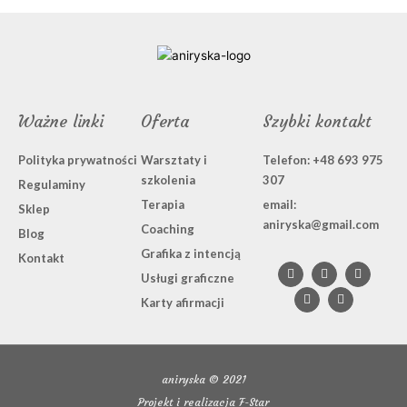
Ważne linki
Oferta
Szybki kontakt
Polityka prywatności
Warsztaty i
Telefon: +48 693 975
szkolenia
307
Regulaminy
Terapia
email:
Sklep
aniryska@gmail.com
Coaching
Blog
Grafika z intencją
F
L
I
B
P
Kontakt
a
i
n
e
i
Usługi graficzne
c
n
s
h
n
e
k
t
a
t
Karty afirmacji
b
e
a
n
e
o
d
g
c
r
o
i
r
e
e
k
n
a
s
-
m
t
f
aniryska © 2021
Projekt i realizacja F-Star