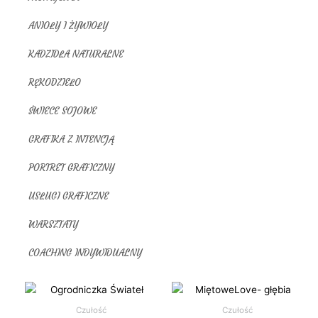
ANIOŁY I ŻYWIOŁY
KADZIDŁA NATURALNE
RĘKODZIEŁO
ŚWIECE SOJOWE
GRAFIKA Z INTENCJĄ
PORTRET GRAFICZNY
USŁUGI GRAFICZNE
WARSZTATY
COACHING INDYWIDUALNY
Zakr
Ten
cen:
produk
Czułość
Czułość
od